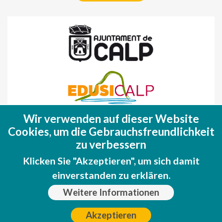
Wir verwenden auf dieser Website
Fondo Europeo de Desarrollo Regional
Cookies, um die Gebrauchsfreundlichkeit
(FEDER)
zu verbessern
Una manera de hacer EUROPA
Klicken Sie "Akzeptieren", um sich damit
einverstanden zu erklären.
Weitere Informationen
Akzeptieren