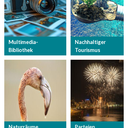
Multimedia-
Nachhaltiger
Bibliothek
Tourismus
Naturräume
Parteien