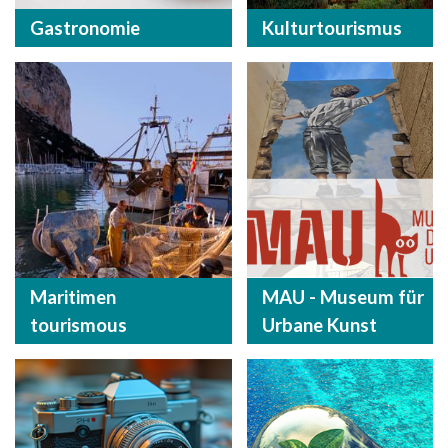
Gastronomie
Kulturtourismus
Maritimen
MAU - Museum für
tourismous
Urbane Kunst