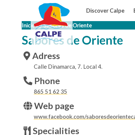
Navegació
Skip to main content
Discover Calpe
Inicio
Sabores de Oriente
Sabores de Oriente
Adress
Calle Dinamarca, 7. Local 4.
Phone
865 51 62 35
Web page
www.facebook.com/saboresdeorientec
Specialities