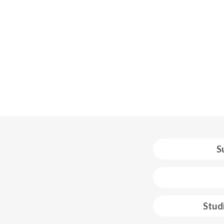
S
 web footer
Stud