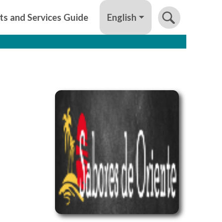
English
ts and Services Guide