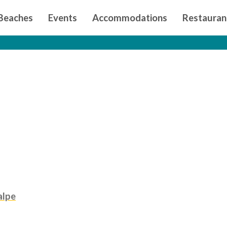
n principal
Beaches
Events
Accommodations
Restauran
alpe