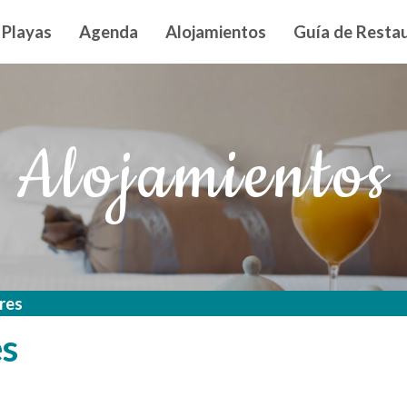
n principal
Playas
Agenda
Alojamientos
Guía de Restau
Alojamientos
res
es