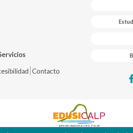
Estud
 web footer
Servicios
B
de página
esibilidad
Contacto