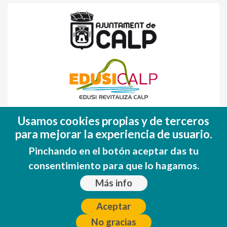
Fondo Europeo de Desarrollo Regional
Usamos cookies propias y de terceros
(FEDER)
para mejorar la experiencia de usuario.
Una manera de hacer EUROPA
Pinchando en el botón aceptar das tu
consentimiento para que lo hagamos.
Más info
Aceptar
No gracias