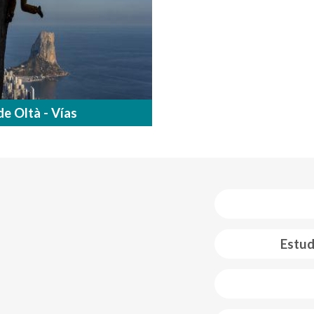
de Oltà - Vías
Estud
 web footer