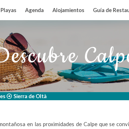
n principal
Playas
Agenda
Alojamientos
Guía de Restau
Descubre Calp
les
Sierra de Oltà
montañosa en las proximidades de Calpe que se convier