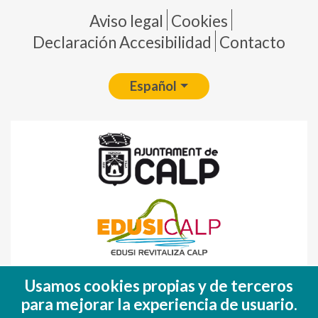
Pie de página
Aviso legal
Cookies
Declaración Accesibilidad
Contacto
Español
Fondo Europeo de Desarrollo Regional
Usamos cookies propias y de terceros
(FEDER)
para mejorar la experiencia de usuario.
Una manera de hacer EUROPA