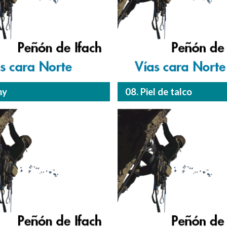
ny
08. Piel de talco