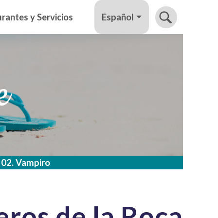
Español
rantes y Servicios
e
02. Vampiro
ros de la Roca