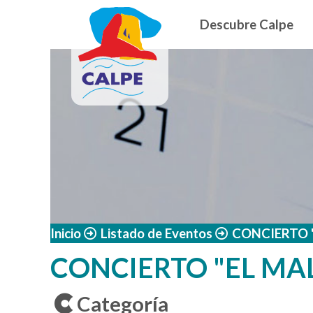
Navegació
Pasar al contenido principal
Descubre Calpe
Inicio
Listado de Eventos
CONCIERTO 
CONCIERTO "EL MA
Categoría