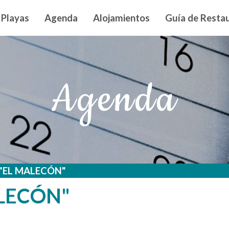
n principal
Playas
Agenda
Alojamientos
Guía de Restau
Agenda
"EL MALECÓN"
LECÓN"