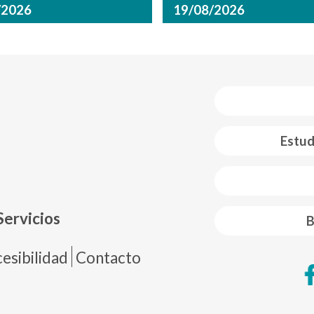
/2026
19/08/2026
Estud
 web footer
Servicios
B
de página
esibilidad
Contacto