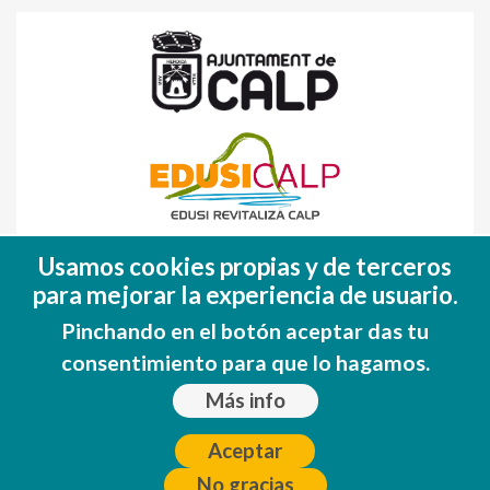
Fondo Europeo de Desarrollo Regional
Usamos cookies propias y de terceros
(FEDER)
para mejorar la experiencia de usuario.
Una manera de hacer EUROPA
Pinchando en el botón aceptar das tu
consentimiento para que lo hagamos.
Más info
Aceptar
No gracias