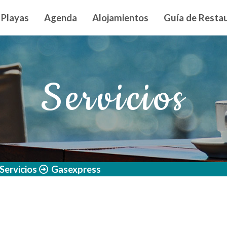
n principal
Playas
Agenda
Alojamientos
Guía de Restau
Servicios
Servicios
Gasexpress