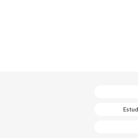
Estud
 web footer