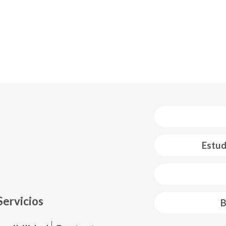
Estud
 web footer
Servicios
B