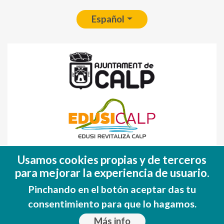
Español
Fondo Europeo de Desarrollo Regional
Usamos cookies propias y de terceros
(FEDER)
para mejorar la experiencia de usuario.
Una manera de hacer EUROPA
Pinchando en el botón aceptar das tu
consentimiento para que lo hagamos.
Más info