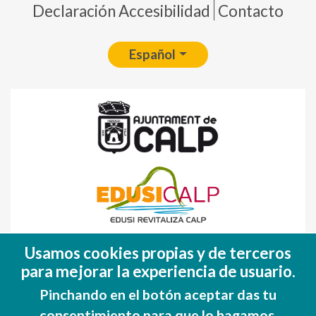
Declaración Accesibilidad
Contacto
Español
Fondo Europeo de Desarrollo Regional
Usamos cookies propias y de terceros
(FEDER)
para mejorar la experiencia de usuario.
Una manera de hacer EUROPA
Pinchando en el botón aceptar das tu
consentimiento para que lo hagamos.