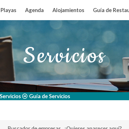
n principal
Playas
Agenda
Alojamientos
Guía de Restau
Servicios
Servicios
Guía de Servicios
Buscador de empresas
¿Quieres aparecer aquí?