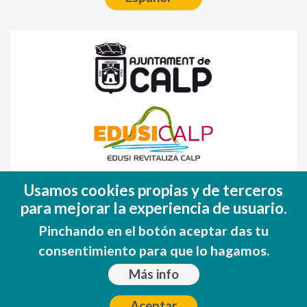
Fondo Europeo de Desarrollo Regional
Usamos cookies propias y de terceros
(FEDER)
para mejorar la experiencia de usuario.
Una manera de hacer EUROPA
Pinchando en el botón aceptar das tu
consentimiento para que lo hagamos.
Más info
Aceptar