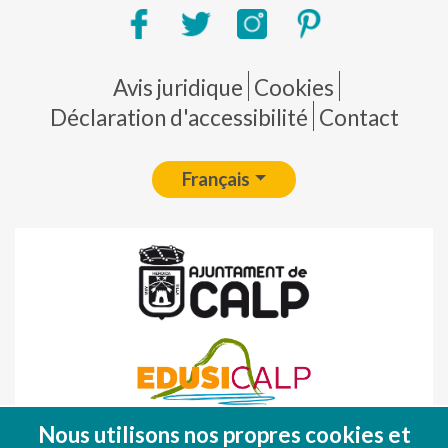
Pie de página
Avis juridique
Cookies
Déclaration d'accessibilité
Contact
Français
Nous utilisons nos propres cookies et
Fondo Europeo de Desarrollo Regional