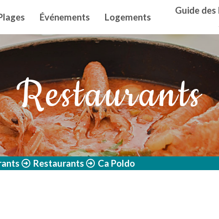
n principal
Guide des 
Plages
Événements
Logements
Restaurants
rants
Restaurants
Ca Poldo