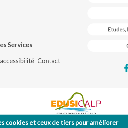
 web footer
Etudes,
es Services
de página
accessibilité
Contact
es cookies et ceux de tiers pour améliorer
Fondo Europeo de Desarrollo Regional (FEDE