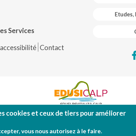
 web footer
Etudes,
es Services
de página
accessibilité
Contact
es cookies et ceux de tiers pour améliorer
Fondo Europeo de Desarrollo Regional (FEDE
Una manera de hacer EUROP
cepter, vous nous autorisez à le faire.