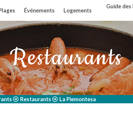
n principal
Guide des 
Plages
Événements
Logements
Restaurants
rants
Restaurants
La Piemontesa