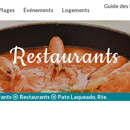
n principal
Guide des 
Plages
Événements
Logements
Restaurants
rants
Restaurants
Pato Laqueado, Rte.