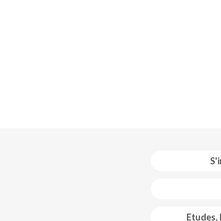
S'
 web footer
Etudes,