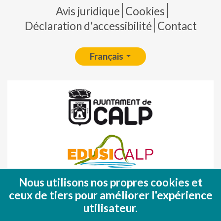
Pie de página
Avis juridique
Cookies
Déclaration d'accessibilité
Contact
Français
Nous utilisons nos propres cookies et
Fondo Europeo de Desarrollo Regional
ceux de tiers pour améliorer l'expérience
(FEDER)
utilisateur.
Una manera de hacer EUROPA