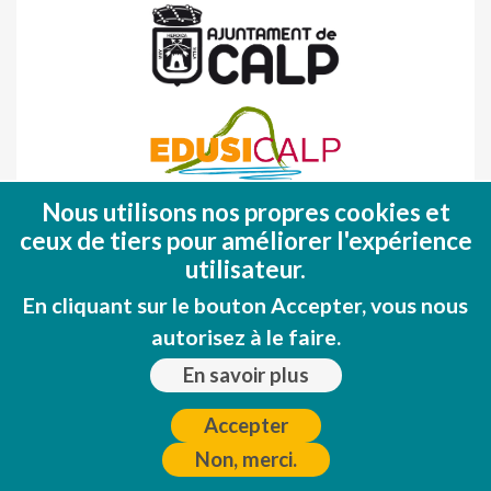
Nous utilisons nos propres cookies et
Fondo Europeo de Desarrollo Regional
ceux de tiers pour améliorer l'expérience
(FEDER)
utilisateur.
Una manera de hacer EUROPA
En cliquant sur le bouton Accepter, vous nous
autorisez à le faire.
En savoir plus
Accepter
Non, merci.