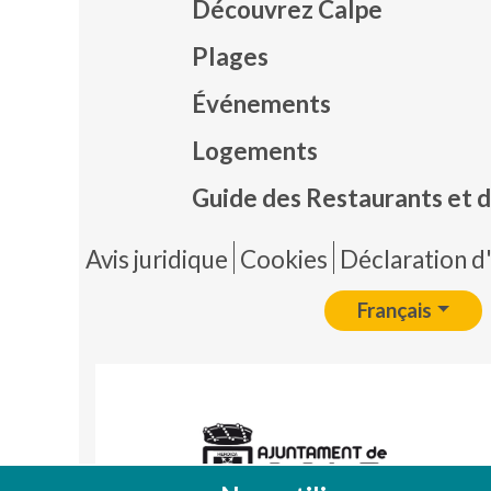
Découvrez Calpe
Plages
Événements
Mapa
Logements
Guide des Restaurants et d
Pie 
Avis juridique
Cookies
Déclaration d'
Français