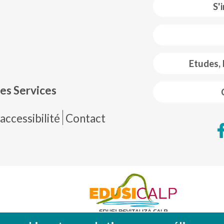
S'
 web footer
Etudes,
es Services
de página
accessibilité
Contact