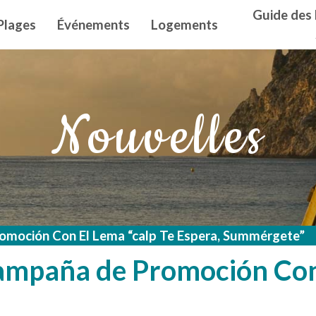
n principal
Guide des 
Plages
Événements
Logements
Nouvelles
romoción Con El Lema “calp Te Espera, Summérgete”
ampaña de Promoción Con 