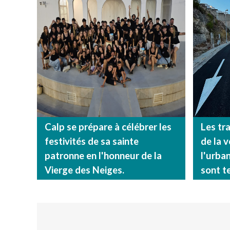
Calp se prépare à célébrer les
Les tr
festivités de sa sainte
de la v
patronne en l'honneur de la
l'urba
Vierge des Neiges.
sont t