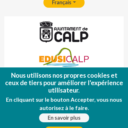
Français
Nous utilisons nos propres cookies et
Fondo Europeo de Desarrollo Regional
ceux de tiers pour améliorer l'expérience
(FEDER)
utilisateur.
Una manera de hacer EUROPA
En cliquant sur le bouton Accepter, vous nous
autorisez à le faire.
En savoir plus