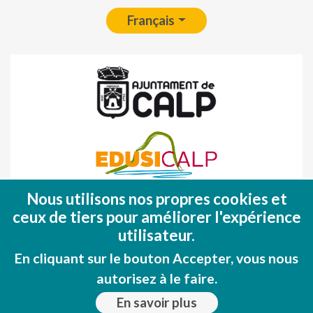
Français
Nous utilisons nos propres cookies et
Fondo Europeo de Desarrollo Regional
ceux de tiers pour améliorer l'expérience
(FEDER)
utilisateur.
Una manera de hacer EUROPA
En cliquant sur le bouton Accepter, vous nous
autorisez à le faire.
En savoir plus