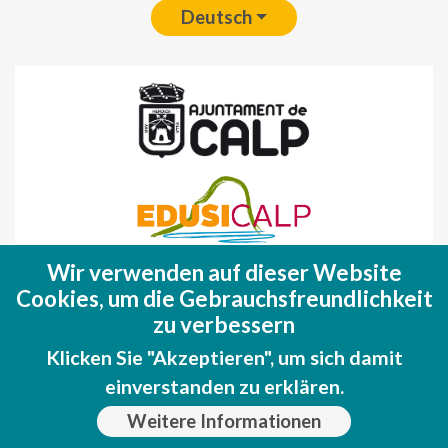
Deutsch
Wir verwenden auf dieser Website
Fondo Europeo de Desarrollo Regional
Cookies, um die Gebrauchsfreundlichkeit
(FEDER)
zu verbessern
Una manera de hacer EUROPA
Klicken Sie "Akzeptieren", um sich damit
einverstanden zu erklären.
Weitere Informationen