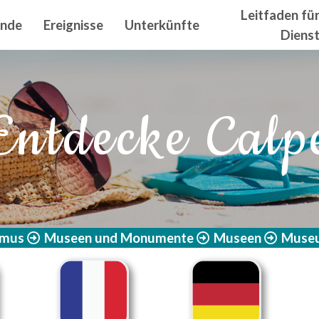
n principal
Leitfaden fü
ände
Ereignisse
Unterkünfte
Diens
Entdecke Calp
smus
Museen und Monumente
Museen
Museu