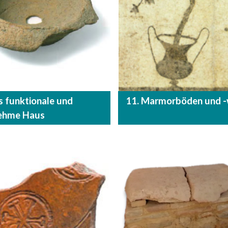
s funktionale und
11. Marmorböden und 
ehme Haus