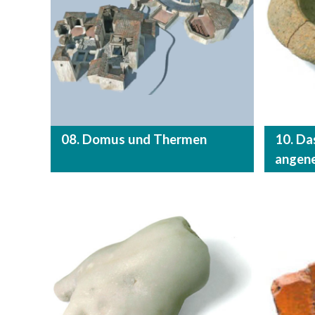
08. Domus und Thermen
10. Da
angen