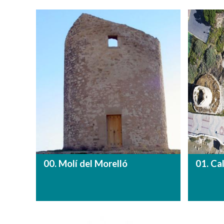
00. Molí del Morelló
01. Ca