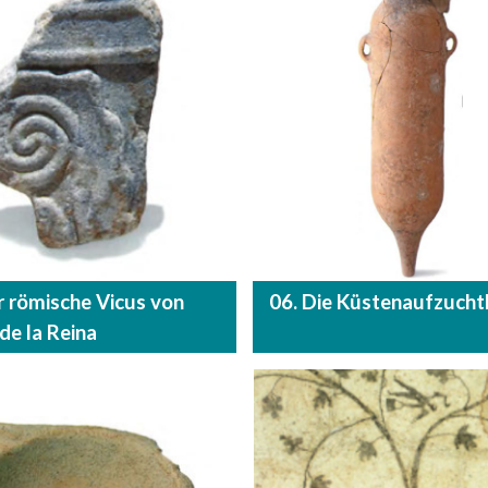
r römische Vicus von
06. Die Küstenaufzuch
de la Reina