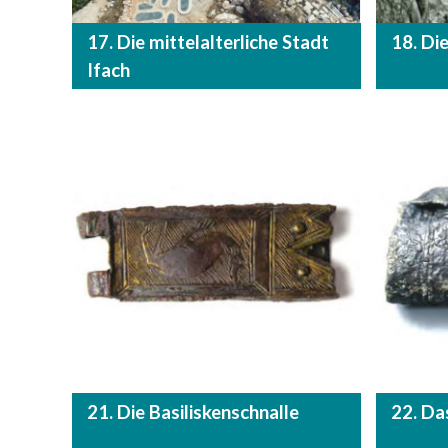
17. Die mittelalterliche Stadt
18. Di
Ifach
21. Die Basiliskenschnalle
22. Da