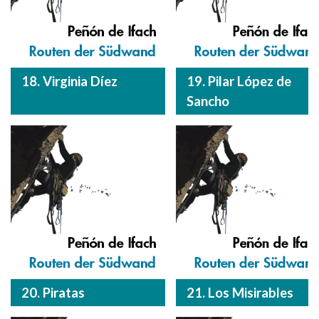
18. Virginia Díez
19. Pilar López de
Sancho
20. Piratas
21. Los Misirables