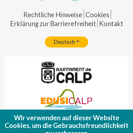
Pie de página
Rechtliche Hinweise
Cookies
Erklärung zur Barrierefreiheit
Kontakt
Deutsch
Wir verwenden auf dieser Website
Fondo Europeo de Desarrollo Regional
Cookies, um die Gebrauchsfreundlichkeit
(FEDER)