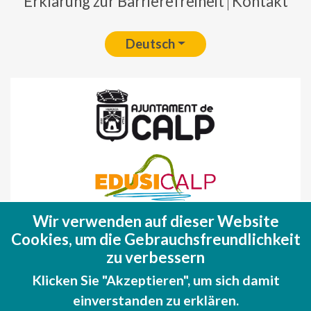
Erklärung zur Barrierefreiheit
Kontakt
Deutsch
Wir verwenden auf dieser Website
Fondo Europeo de Desarrollo Regional
Cookies, um die Gebrauchsfreundlichkeit
(FEDER)
zu verbessern
Una manera de hacer EUROPA
Klicken Sie "Akzeptieren", um sich damit
einverstanden zu erklären.