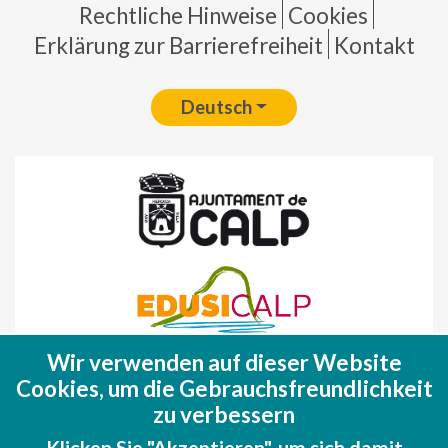
Pie de página
Rechtliche Hinweise
Cookies
Erklärung zur Barrierefreiheit
Kontakt
Deutsch
Wir verwenden auf dieser Website
Fondo Europeo de Desarrollo Regional
Cookies, um die Gebrauchsfreundlichkeit
(FEDER)
zu verbessern
Una manera de hacer EUROPA
Klicken Sie "Akzeptieren", um sich damit