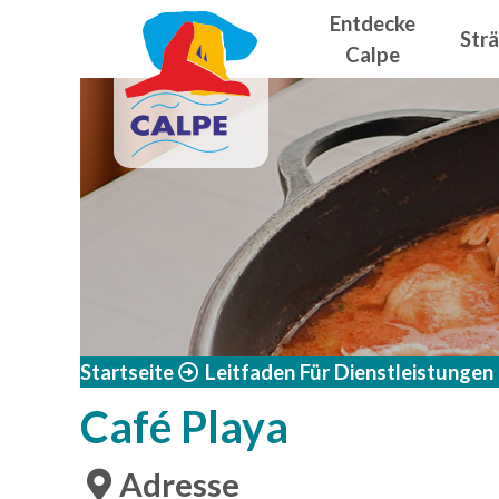
Navegació
Direkt zum Inhalt
Entdecke
Str
Calpe
Startseite
Leitfaden Für Dienstleistungen
Café Playa
Adresse