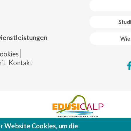
 web footer
Stud
Dienstleistungen
Wie 
de página
ookies
it
Kontakt
r Website Cookies, um die
Fondo Europeo de Desarrollo Regional (FEDE