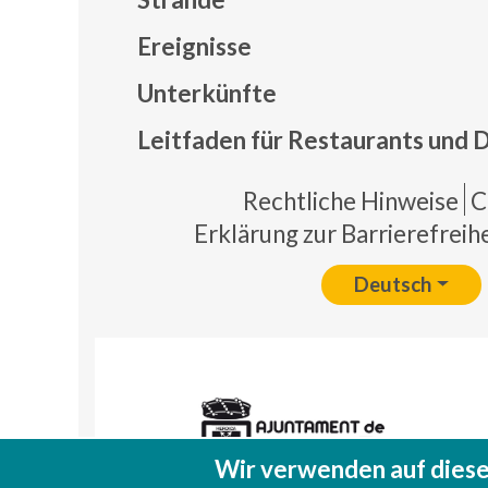
Ereignisse
Mapa
Unterkünfte
Leitfaden für Restaurants und 
Pie 
Rechtliche Hinweise
C
Erklärung zur Barrierefreihe
Deutsch
Wir verwenden auf diese