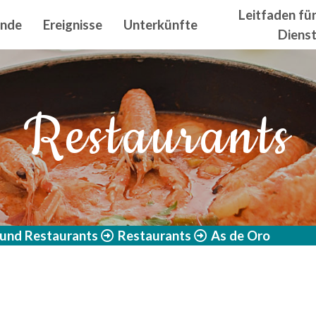
n principal
Leitfaden fü
ände
Ereignisse
Unterkünfte
Diens
Restaurants
 und Restaurants
Restaurants
As de Oro