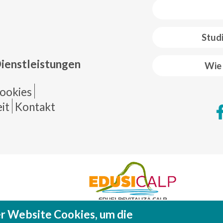
 web footer
Stud
Dienstleistungen
Wie 
de página
ookies
it
Kontakt
r Website Cookies, um die
Fondo Europeo de Desarrollo Regional (FEDE