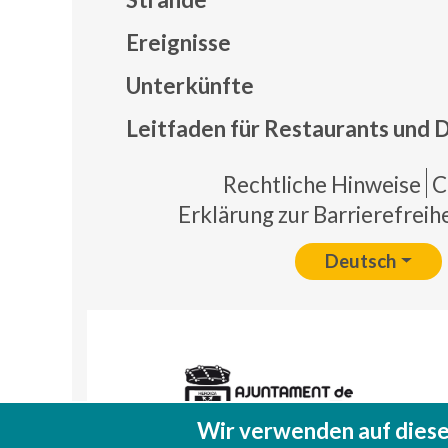
Ereignisse
Mapa
Unterkünfte
Leitfaden für Restaurants und 
Pie 
Rechtliche Hinweise
C
Erklärung zur Barrierefreihe
Deutsch
Wir verwenden auf diese