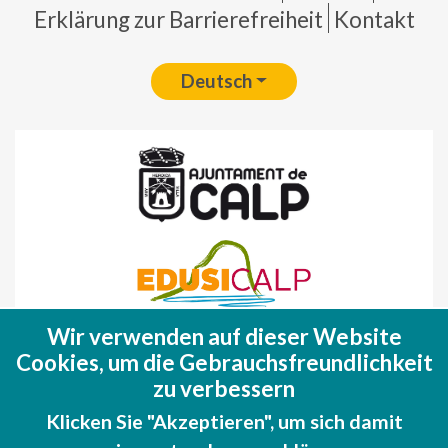
Erklärung zur Barrierefreiheit
Kontakt
Deutsch
Wir verwenden auf dieser Website
Fondo Europeo de Desarrollo Regional
Cookies, um die Gebrauchsfreundlichkeit
(FEDER)
zu verbessern
Una manera de hacer EUROPA
Klicken Sie "Akzeptieren", um sich damit