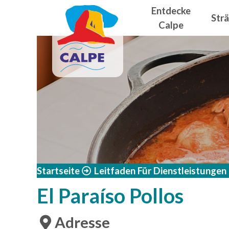
Navegació
Direkt zum Inhalt
Entdecke
Str
Calpe
Startseite
Leitfaden Für Dienstleistungen
El Paraíso Pollos
Adresse