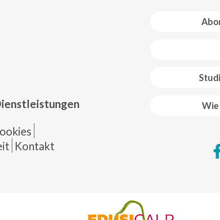
Abon
 web footer
Stud
Dienstleistungen
Wie 
de página
ookies
it
Kontakt