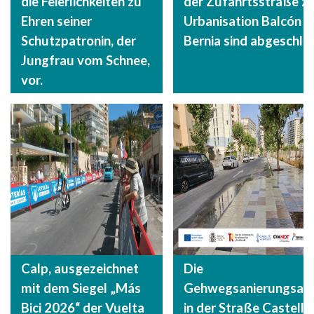
die Feierlichkeiten zu
der Zufahrtsstraße zu
Ehren seiner
Urbanisation Balcón d
Schutzpatronin, der
Bernia sind abgeschlo
Jungfrau vom Schnee,
vor.
Calp, ausgezeichnet
Die
mit dem Siegel „Más
Gehwegsanierungsarb
Bici 2026“ der Vuelta
in der Straße Castelló 