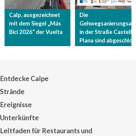
Calp, ausgezeichnet
Die
mit dem Siegel „Más
Gehwegsanierungsarb
Bici 2026“ der Vuelta
in der Straße Castelló 
Plana sind abgeschlos
Entdecke Calpe
Strände
Ereignisse
Mapa web footer
Unterkünfte
Leitfaden für Restaurants und