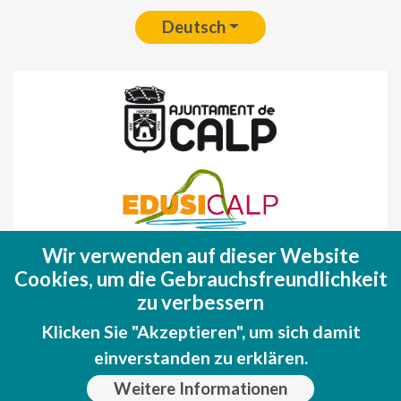
Deutsch
Wir verwenden auf dieser Website
Fondo Europeo de Desarrollo Regional
Cookies, um die Gebrauchsfreundlichkeit
(FEDER)
zu verbessern
Una manera de hacer EUROPA
Klicken Sie "Akzeptieren", um sich damit
einverstanden zu erklären.
Weitere Informationen