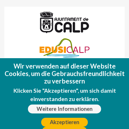
Wir verwenden auf dieser Website
Fondo Europeo de Desarrollo Regional
Cookies, um die Gebrauchsfreundlichkeit
(FEDER)
zu verbessern
Una manera de hacer EUROPA
Klicken Sie "Akzeptieren", um sich damit
einverstanden zu erklären.
Weitere Informationen
Akzeptieren