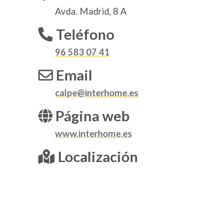
Avda. Madrid, 8 A
Teléfono
96 583 07 41
Email
calpe@interhome.es
Página web
www.interhome.es
Localización