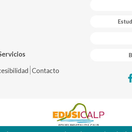
Estud
 web footer
Servicios
B
de página
esibilidad
Contacto