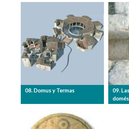
08. Domus y Termas
09. La
domést