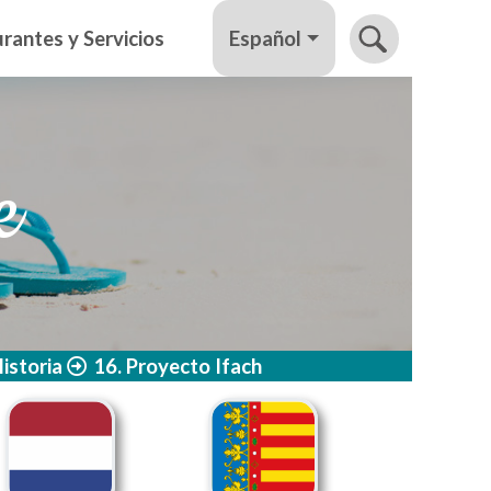
Español
rantes y Servicios
e
istoria
16. Proyecto Ifach