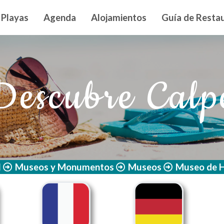
n principal
Playas
Agenda
Alojamientos
Guía de Restau
Descubre Calp
l
Museos y Monumentos
Museos
Museo de H