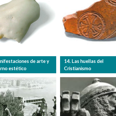
nifestaciones de arte y
14. Las huellas del
orno estético
Cristianismo