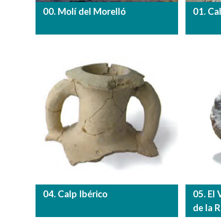
00. Molí del Morelló
01. Ca
04. Calp Ibérico
05. El
de la 