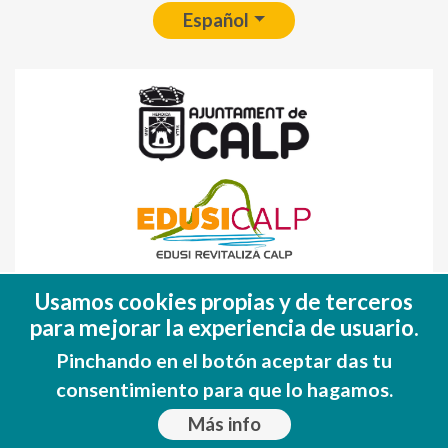
Español
Fondo Europeo de Desarrollo Regional
Usamos cookies propias y de terceros
(FEDER)
para mejorar la experiencia de usuario.
Una manera de hacer EUROPA
Pinchando en el botón aceptar das tu
consentimiento para que lo hagamos.
Más info