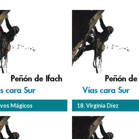
lvos Mágicos
18. Virginia Díez