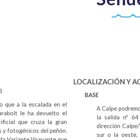
LOCALIZACIÓN Y A
8
BASE
 que a la escalada en el
A Calpe podremo
rabolt le ha devuelto el
la salida nº 6
ificial que cruza la gran
dirección Calpe/
s y fotogénicos del peñón.
sur o la oeste,
ada Variante Voayante que