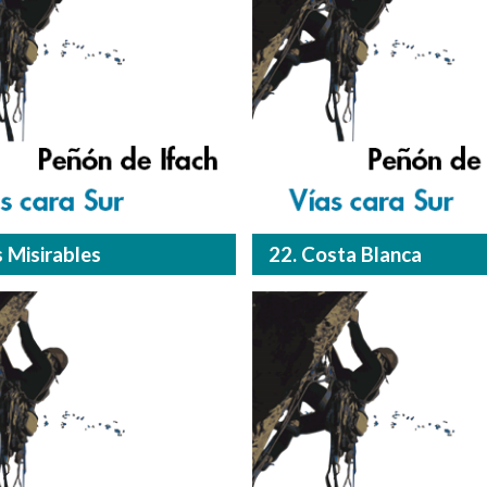
s Misirables
22. Costa Blanca