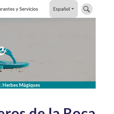
Español
rantes y Servicios
e
. Herbes Màgiques
ros de la Roca