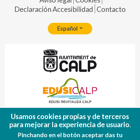
Declaración Accesibilidad
Contacto
Español
Fondo Europeo de Desarrollo Regional
Usamos cookies propias y de terceros
(FEDER)
para mejorar la experiencia de usuario.
Una manera de hacer EUROPA
Pinchando en el botón aceptar das tu