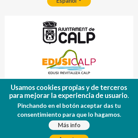
Español
Fondo Europeo de Desarrollo Regional
Usamos cookies propias y de terceros
(FEDER)
para mejorar la experiencia de usuario.
Una manera de hacer EUROPA
Pinchando en el botón aceptar das tu
consentimiento para que lo hagamos.
Más info