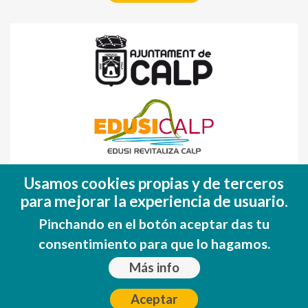
Fondo Europeo de Desarrollo Regional
Usamos cookies propias y de terceros
(FEDER)
para mejorar la experiencia de usuario.
Una manera de hacer EUROPA
Pinchando en el botón aceptar das tu
consentimiento para que lo hagamos.
Más info
Aceptar