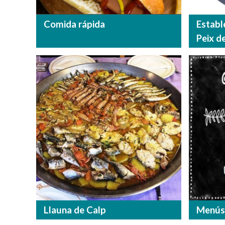
Comida rápida
Establ
Peix d
Llauna de Calp
Menús