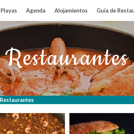
n principal
Playas
Agenda
Alojamientos
Guía de Restau
Restaurantes
Restaurantes