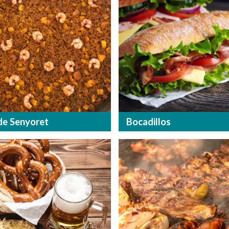
de Senyoret
Bocadillos