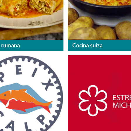
a rumana
Cocina suiza