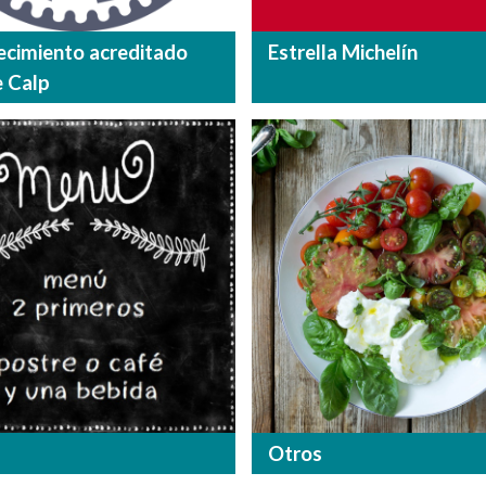
ecimiento acreditado
Estrella Michelín
e Calp
Otros