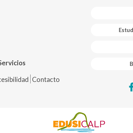
Estud
 web footer
Servicios
B
de página
esibilidad
Contacto