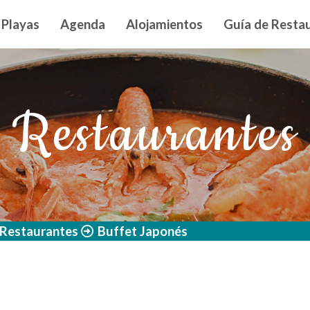
n principal
Playas
Agenda
Alojamientos
Guía de Restau
Restaurantes
Restaurantes
Buffet Japonés