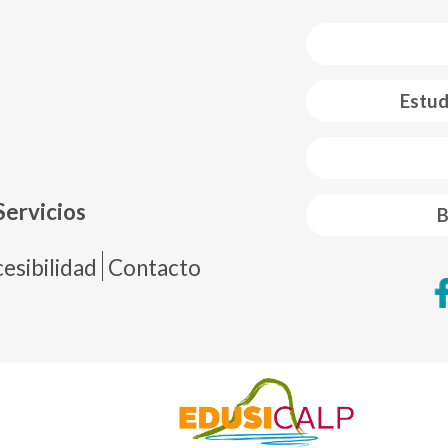
Estud
 web footer
Servicios
B
de página
esibilidad
Contacto