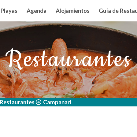
n principal
Playas
Agenda
Alojamientos
Guía de Restau
Restaurantes
Restaurantes
Campanari