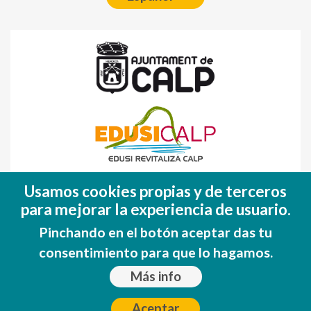
Fondo Europeo de Desarrollo Regional
Usamos cookies propias y de terceros
(FEDER)
para mejorar la experiencia de usuario.
Una manera de hacer EUROPA
Pinchando en el botón aceptar das tu
consentimiento para que lo hagamos.
Más info
Aceptar