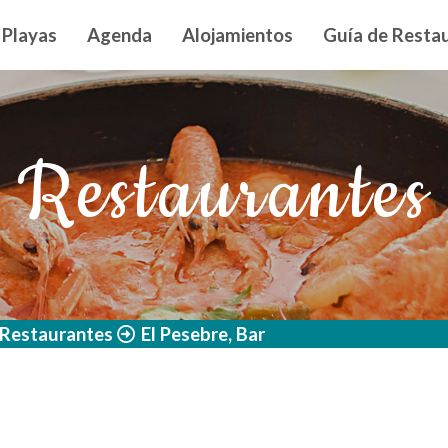
n principal
Playas
Agenda
Alojamientos
Guía de Restau
Restaurantes
Restaurantes
El Pesebre, Bar