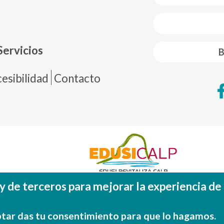
 web footer
Servicios
B
de página
esibilidad
Contacto
y de terceros para mejorar la experiencia de
Fondo Europeo de Desarrollo Regional (FEDE
Una manera de hacer EUROP
tar das tu consentimiento para que lo hagamos.